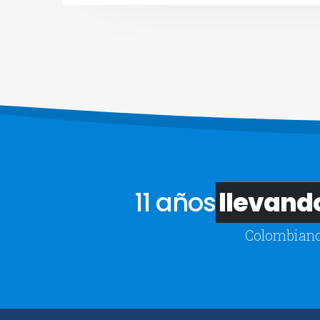
11 años
llevando
Colombiano