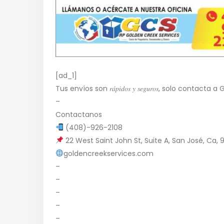
[ad_1]
Tus envíos son 𝑟𝑎́𝑝𝑖𝑑𝑜𝑠 𝑦 𝑠𝑒𝑔𝑢𝑟𝑜𝑠, solo conta
–
Contactanos
(408)-926-2108
22 West Saint John St, Suite A, San José, Ca, 9
goldencreekservices.com
–
–
–
–
–