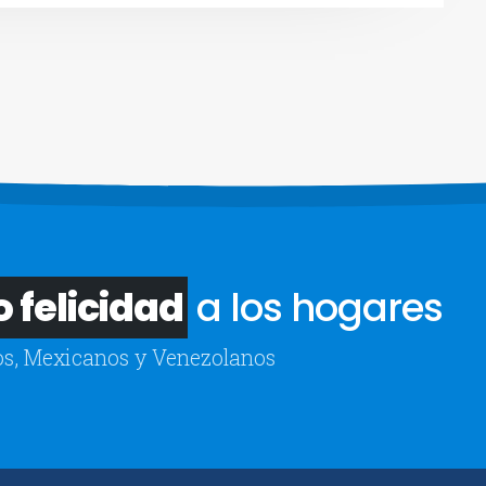
 felicidad
a los hogares
s, Mexicanos y Venezolanos