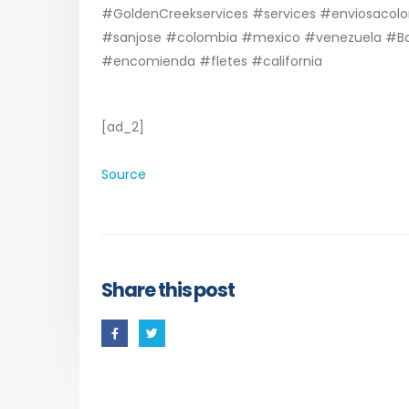
#GoldenCreekservices #services #enviosacol
#sanjose #colombia #mexico #venezuela #Bay
#encomienda #fletes #california
[ad_2]
Source
Share this post