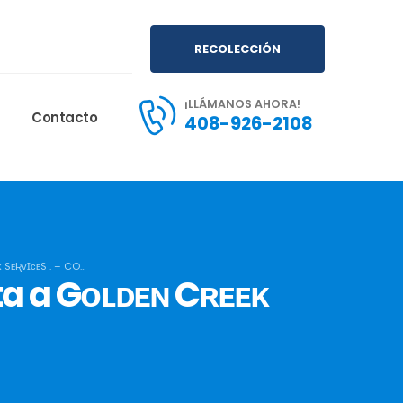
RECOLECCIÓN
¡LLÁMANOS AHORA!
Contacto
408-926-2108
ᴇᴇᴋ SᴇƦᴠꞮᴄᴇS . – CO…
contacta a Gᴏʟᴅᴇɴ Cʀᴇᴇᴋ