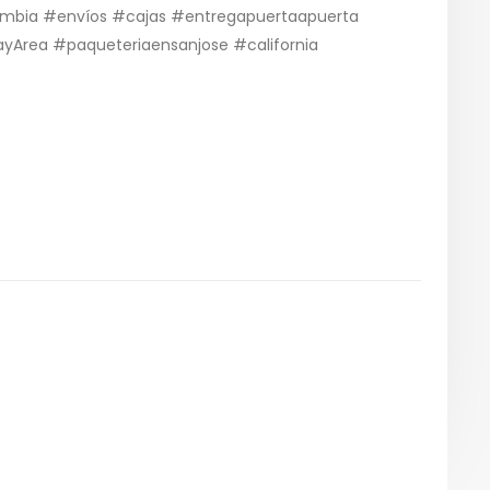
ombia #envíos #cajas #entregapuertaapuerta
Area #paqueteriaensanjose #california