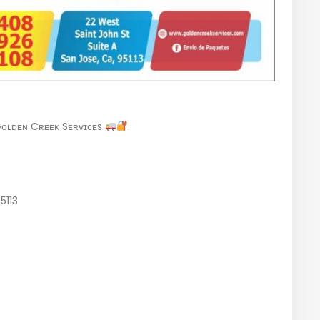
cta a Gᴏʟᴅᴇɴ Cʀᴇᴇᴋ Sᴇʀᴠɪᴄᴇs
.
5113