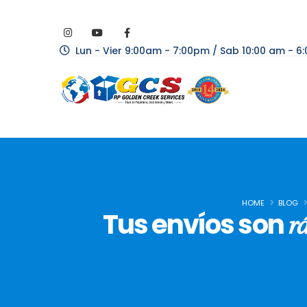
Lun - Vier 9:00am - 7:00pm / Sab 10:00 am - 
HOME
BLOG
Tus envíos son 𝑟𝑎́𝑝