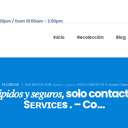
6:00pm / Dom 10:00am - 2:00pm
Inicio
Recolección
Blog
FACEBOOK
TUS ENVÍOS SON 𝑟𝑎́𝑝𝑖𝑑𝑜𝑠 𝑦 𝑠𝑒𝑔𝑢𝑟𝑜𝑠, SOLO CONTACTA A Gᴏʟᴅᴇɴ CƦ
𝑖𝑑𝑜𝑠 𝑦 𝑠𝑒𝑔𝑢𝑟𝑜𝑠, solo 
Sᴇʀᴠɪᴄᴇs . – Co…