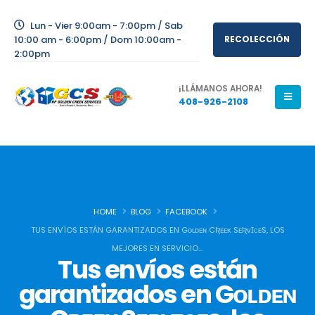
Lun - Vier 9:00am - 7:00pm / Sab
10:00 am - 6:00pm / Dom 10:00am -
RECOLECCIÓN
2:00pm
¡LLÁMANOS AHORA!
408-926-2108
HOME
BLOG
FACEBOOK
TUS ENVÍOS ESTÁN GARANTIZADOS EN Gᴏʟᴅᴇɴ CƦᴇᴇᴋ SᴇƦᴠꞮᴄᴇS, LOS
MEJORES EN SERVICIO…
Tus envíos están
garantizados en Gᴏʟᴅᴇɴ