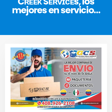
Cʀᴇᴇᴋ Sᴇʀᴠɪᴄᴇs, los
mejores en servicio…