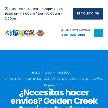
Lun - Vier 9:00am - 7:00pm / Sab
10:00 am - 6:00pm / Dom 10:00am -
RECOLECCIÓN
2:00pm
¡LLÁMANOS AHORA!
408-926-2108
HOME
BLOG
FACEBOOK
¿NECESITAS HACER ENVÍOS? GOLDEN CREEK SERVICES TE OFRECE ENVÍOS
DE 𝗽𝗮𝗾𝘂𝗲𝘁𝗲𝗿𝗶́…
¿Necesitas hacer
envíos? Golden Creek