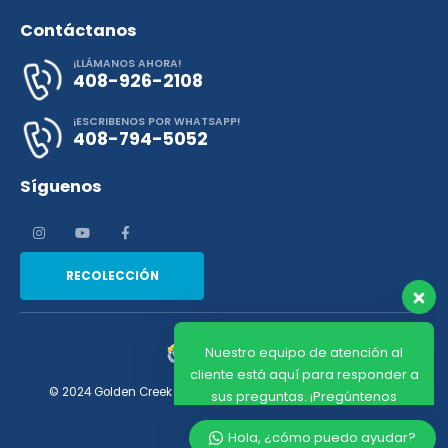
Contáctanos
¡LLÁMANOS AHORA!
408-926-2108
¡ESCRIBENOS POR WHATSAPP!
408-794-5052
Síguenos
Nuestro equipo de atención al
cliente está aquí para responder a
sus preguntas. ¡Pregúntenos
cualquier cosa!
RECOLECCIÓN
Hola, ¿cómo puedo ayudar?
© 2024 Golden Creek Services. | Designed by
Negocios Click​
Hola, ¿cómo puedo ayudar?