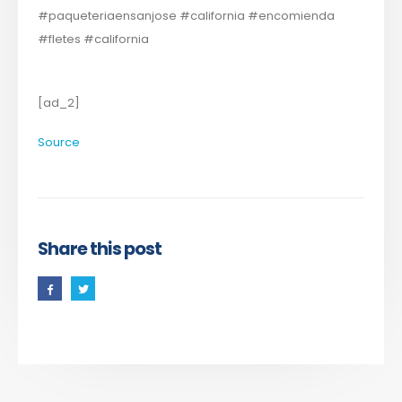
#paqueteriaensanjose #california #encomienda
#fletes #california
[ad_2]
Source
Share this post