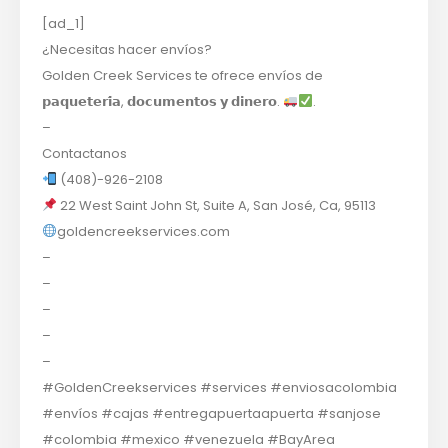
[ad_1]
¿Necesitas hacer envíos?
Golden Creek Services te ofrece envíos de
𝗽𝗮𝗾𝘂𝗲𝘁𝗲𝗿𝗶́𝗮, 𝗱𝗼𝗰𝘂𝗺𝗲𝗻𝘁𝗼𝘀 𝘆 𝗱𝗶𝗻𝗲𝗿𝗼.
.
–
Contactanos
(408)-926-2108
22 West Saint John St, Suite A, San José, Ca, 95113
goldencreekservices.com
–
–
–
–
–
#GoldenCreekservices #services #enviosacolombia
#envíos #cajas #entregapuertaapuerta #sanjose
#colombia #mexico #venezuela #BayArea