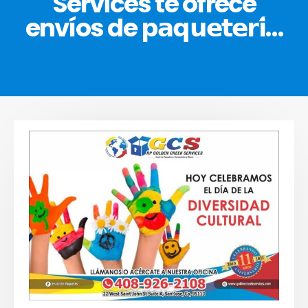
Services te ofrece
envíos de 𝗽𝗮𝗾𝘂𝗲𝘁𝗲𝗿𝗶́…