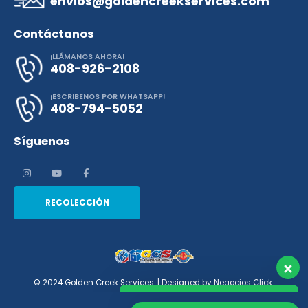
envios@goldencreekservices.com
Contáctanos
¡LLÁMANOS AHORA!
408-926-2108
¡ESCRIBENOS POR WHATSAPP!
408-794-5052
Síguenos
Nuestro equipo de atención al
cliente está aquí para responder a
sus preguntas. ¡Pregúntenos
RECOLECCIÓN
cualquier cosa!
Hola, ¿cómo puedo ayudar?
© 2024 Golden Creek Services. | Designed by
Negocios Click​