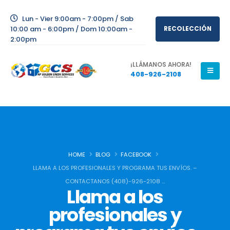
Lun - Vier 9:00am - 7:00pm / Sab
10:00 am - 6:00pm / Dom 10:00am -
RECOLECCIÓN
2:00pm
¡LLÁMANOS AHORA!
408-926-2108
HOME
BLOG
FACEBOOK
LLAMA A LOS PROFESIONALES Y PROGRAMA TUS ENVÍOS. –
CONTACTANOS (408)-926-2108 …
Llama a los
profesionales y