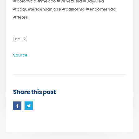
#colombia #mexico #venezuela #BayArea
#paqueteriaensanjose #california #encomienda
#fletes
[ad_2]
Source
Share this post