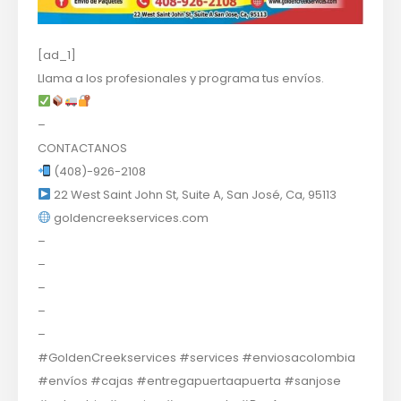
[ad_1]
Llama a los profesionales y programa tus envíos.
–
CONTACTANOS
(408)-926-2108
22 West Saint John St, Suite A, San José, Ca, 95113
goldencreekservices.com
–
–
–
–
–
#GoldenCreekservices #services #enviosacolombia
#envíos #cajas #entregapuertaapuerta #sanjose