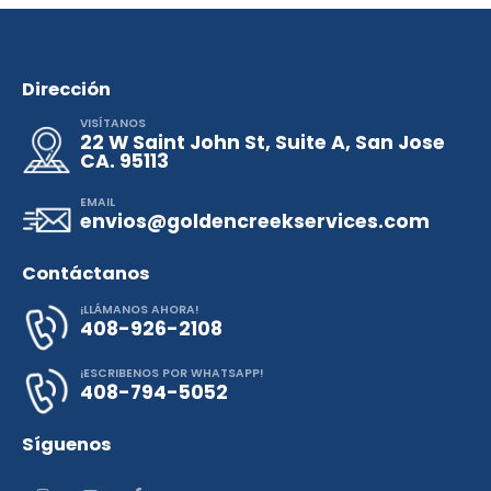
Dirección
VISÍTANOS
22 W Saint John St, Suite A, San Jose
CA. 95113
EMAIL
envios@goldencreekservices.com
Contáctanos
¡LLÁMANOS AHORA!
408-926-2108
¡ESCRIBENOS POR WHATSAPP!
408-794-5052
Síguenos
Nuestro equipo de atención al