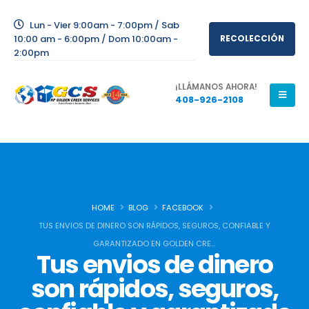
Lun - Vier 9:00am - 7:00pm / Sab
10:00 am - 6:00pm / Dom 10:00am -
RECOLECCIÓN
2:00pm
¡LLÁMANOS AHORA!
408-926-2108
HOME
BLOG
FACEBOOK
TUS ENVIOS DE DINERO SON RÁPIDOS, SEGUROS, CONFIABLE Y
GARANTIZADO EN GOLDEN CRE…
Tus envios de dinero
son rápidos, seguros,