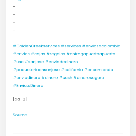
–
–
–
–
–
#GoldenCreekservices
#services
#enviosacolombia
#envíos
#cajas
#regalos
#entregapuertaapuerta
#usa
#sanjose
#enviodedinero
#paqueteriaensanjose
#california
#encomienda
#enviadinero
#dinero
#cash
#dineroseguro
#EnviatuDinero
[ad_2]
Source