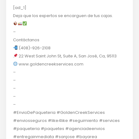
[ad_1]
Deja que los expertos se encarguen de tus cajas.
–
Contáctanos
(408)-926-2108
22 West Saint John St, Suite A, San José, Ca, 95113
www.goldencreekservices.com
–
–
–
–
–
#EnvioDePaqueteria #GoldenCreekServices
#enviosseguros #like4like #seguimiento #services
#paqueteria #paquetes #agenciadeenvios
#entregainmediata #sanjose #bayarea