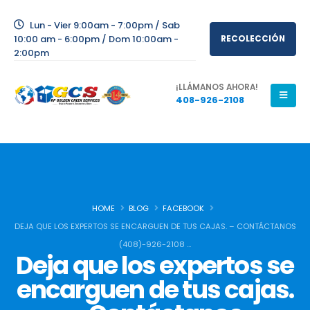
Lun - Vier 9:00am - 7:00pm / Sab
10:00 am - 6:00pm / Dom 10:00am -
RECOLECCIÓN
2:00pm
¡LLÁMANOS AHORA!
408-926-2108
HOME
BLOG
FACEBOOK
DEJA QUE LOS EXPERTOS SE ENCARGUEN DE TUS CAJAS. – CONTÁCTANOS
(408)-926-2108 …
Deja que los expertos se
encarguen de tus cajas.