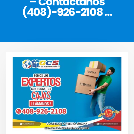
– Contáctanos
(408)-926-2108 …