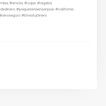
ombia #envíos #cajas #regalos
edinero #paqueteriaensanjose #california
neroseguro #EnviatuDinero