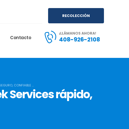
RECOLECCIÓN
¡LLÁMANOS AHORA!
Contacto
408-926-2108
 SEGURO, CONFIABLE …
k Services rápido,