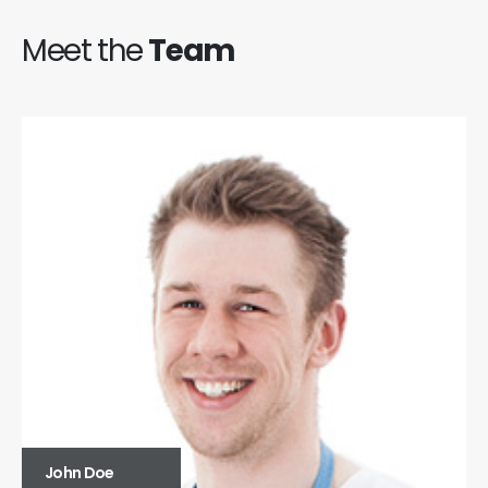
Meet the
Team
John Doe