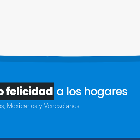
 felicidad
a los hogares
s, Mexicanos y Venezolanos