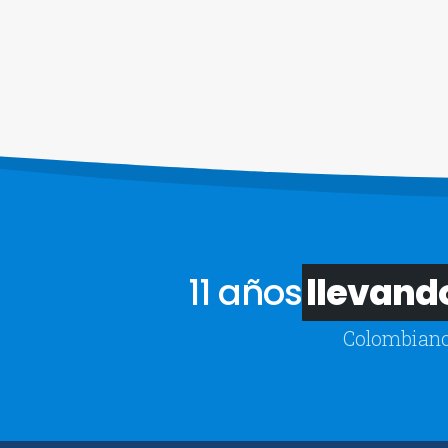
11 años
llevando
Colombiano